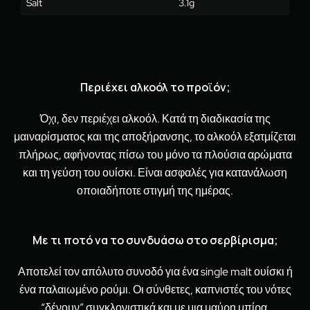
Salt
3.1g
Περιέχει αλκοόλ το προϊόν;
Όχι, δεν περιέχει αλκοόλ. Κατά τη διαδικασία της
μαιναρίσματος και της αποξήρανσης, το αλκοόλ εξατμίζεται
πλήρως, αφήνοντας πίσω του μόνο τα πλούσια αρώματα
και τη γεύση του ουίσκι. Είναι ασφαλές για κατανάλωση
οποιαδήποτε στιγμή της ημέρας.
Με τι ποτό να το συνδυάσω στο σερβίρισμα;
Αποτελεί τον απόλυτο συνοδό για ένα single malt ουίσκι ή
ένα παλαιωμένο ρούμι. Οι σύνθετες, καπνιστές του νότες
“δένουν” συγκλονιστικά και με μια μαύρη μπίρα.