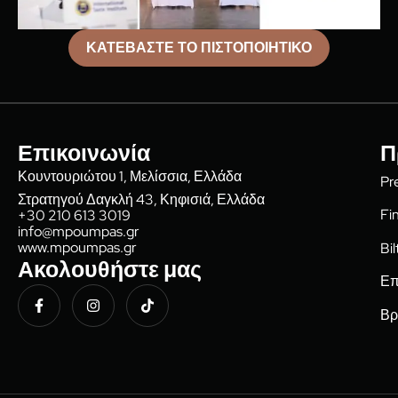
ΚΑΤΕΒΑΣΤΕ ΤΟ ΠΙΣΤΟΠΟΙΗΤΙΚΟ
Επικοινωνία
Π
Κουντουριώτου 1, Μελίσσια, Ελλάδα
Pr
Στρατηγού Δαγκλή 43, Κηφισιά, Ελλάδα
Fi
+30 210 613 3019
info@mpoumpas.gr
www.mpoumpas.gr
Bi
Ακολουθήστε μας
Επ
Βρ