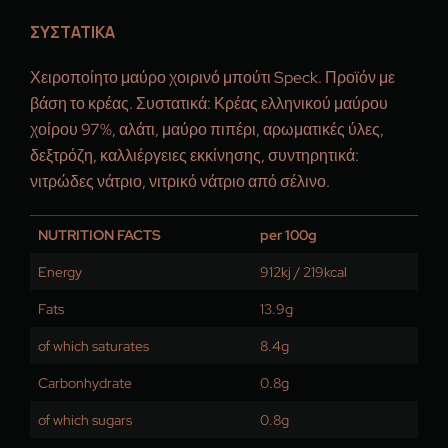
ΣΥΣΤΑΤΙΚΑ
Χειροποίητο μαύρο χοιρινό μπούτι Speck. Προϊόν με
βάση το κρέας. Συστατικά: Κρέας ελληνικού μαύρου
χοίρου 97%, αλάτι, μαύρο πιπέρι, αρωματικές ύλες,
δεξτρόζη, καλλιέργειες εκκίνησης, συντηρητικά:
νιτρώδες νάτριο, νιτρικό νάτριο από σέλινο.
NUTRITION FACTS
per 100g
Energy
912kj / 219kcal
Fats
13.9g
of which saturates
8.4g
Carbonhydrate
0.8g
of which sugars
0.8g