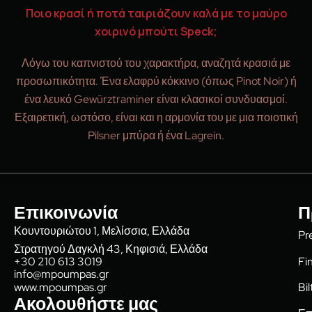
Ποιο κρασί ή ποτά ταιριάζουν καλά με το μαύρο
χοιρινό μπούτι Speck;
Λόγω του καπνιστού του χαρακτήρα, αναζητά κρασιά με
προσωπικότητα. Ένα ελαφρύ κόκκινο (όπως Pinot Noir) ή
ένα λευκό Gewürztraminer είναι κλασικοί συνδυασμοί.
Εξαιρετική, ωστόσο, είναι και η αρμονία του με μια ποιοτική
Pilsner μπύρα ή ένα Lagrein.
Επικοινωνία
Π
Κουντουριώτου 1, Μελίσσια, Ελλάδα
Pr
Στρατηγού Δαγκλή 43, Κηφισιά, Ελλάδα
Fi
+30 210 613 3019
info@mpoumpas.gr
www.mpoumpas.gr
Bi
Ακολουθήστε μας