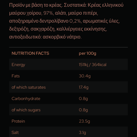
Προϊόν με βάση το κρέας. Συστατικά: Κρέας ελληνικού
μαύρου χοίρου, 97%, αλάτι, μαύρο πιπέρι,
αποξηραμένο δεντρολίβανο 0,2%, αρωματικές ύλες,
δεξτρόζη, σακχαρόζη, καλλιέργειες εκκίνησης,
αντιοξειδωτικό: ασκορβικό νάτριο.
NUTRITION FACTS
per 100g
Energy
1511kj / 364kcal
Fats
30.4g
of which saturates
17.4g
Carbonhydrate
0.8g
of which sugars
0.8g
Protein
23.5g
Salt
3.1g