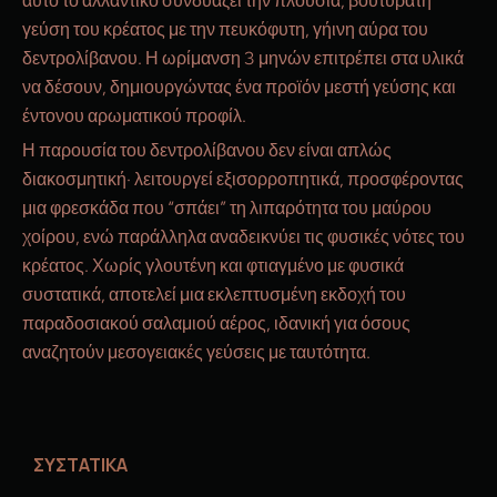
αυτό το αλλαντικό συνδυάζει την πλούσια, βουτυράτη
γεύση του κρέατος με την πευκόφυτη, γήινη αύρα του
δεντρολίβανου. Η ωρίμανση 3 μηνών επιτρέπει στα υλικά
να δέσουν, δημιουργώντας ένα προϊόν μεστή γεύσης και
έντονου αρωματικού προφίλ.
Η παρουσία του δεντρολίβανου δεν είναι απλώς
διακοσμητική· λειτουργεί εξισορροπητικά, προσφέροντας
μια φρεσκάδα που “σπάει” τη λιπαρότητα του μαύρου
χοίρου, ενώ παράλληλα αναδεικνύει τις φυσικές νότες του
κρέατος. Χωρίς γλουτένη και φτιαγμένο με φυσικά
συστατικά, αποτελεί μια εκλεπτυσμένη εκδοχή του
παραδοσιακού σαλαμιού αέρος, ιδανική για όσους
αναζητούν μεσογειακές γεύσεις με ταυτότητα.
ΣΥΣΤΑΤΙΚΑ