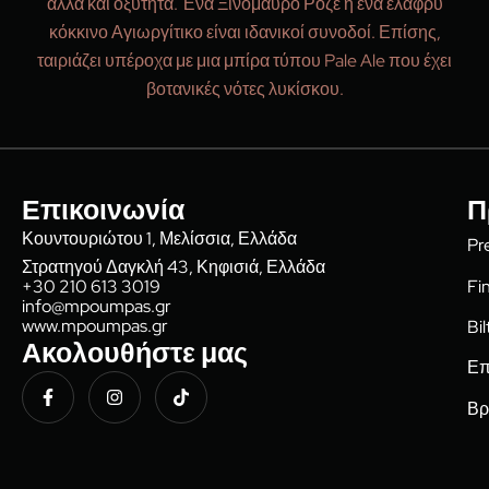
αλλά και οξύτητα. Ένα Ξινόμαυρο Ροζέ ή ένα ελαφρύ
κόκκινο Αγιωργίτικο είναι ιδανικοί συνοδοί. Επίσης,
ταιριάζει υπέροχα με μια μπίρα τύπου Pale Ale που έχει
βοτανικές νότες λυκίσκου.
Επικοινωνία
Π
Κουντουριώτου 1, Μελίσσια, Ελλάδα
Pr
Στρατηγού Δαγκλή 43, Κηφισιά, Ελλάδα
Fi
+30 210 613 3019
info@mpoumpas.gr
www.mpoumpas.gr
Bi
Ακολουθήστε μας
Επ
Βρ