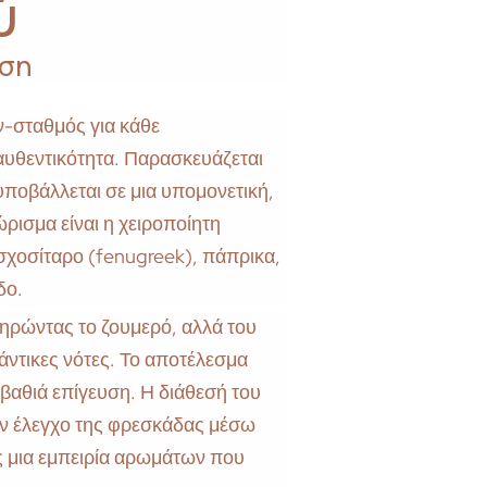
ύ
νση
όν-σταθμός για κάθε
αυθεντικότητα. Παρασκευάζεται
υποβάλλεται σε μια υπομονετική,
ρισμα είναι η χειροποίητη
οσχοσίταρο (fenugreek), πάπρικα,
δο.
τηρώντας το ζουμερό, αλλά του
κάντικες νότες. Το αποτέλεσμα
 βαθιά επίγευση. Η διάθεσή του
τον έλεγχο της φρεσκάδας μέσω
 μια εμπειρία αρωμάτων που