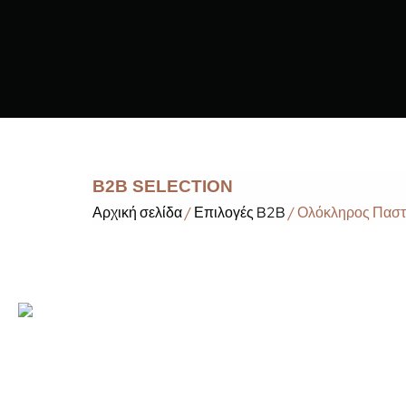
B2B SELECTION
Αρχική σελίδα
/
Επιλογές B2B
/ Ολόκληρος Παστ