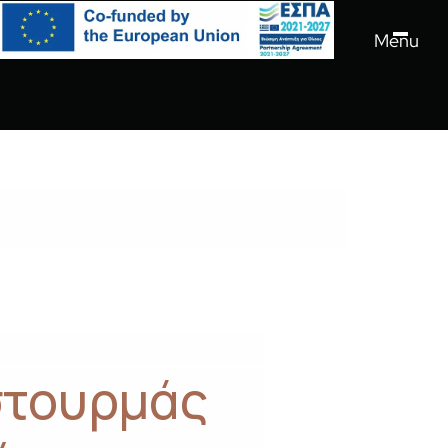
Menu
στουρμάς