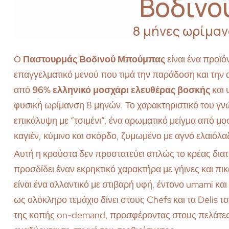
Βοδινο
8 μήνες ωρίμα
Ο
Παστουρμάς Βοδινού Μπούμπας
είναι ένα προϊ
επαγγελματικό μενού που τιμά την παράδοση και την 
από
96% ελληνικό μοσχάρι ελευθέρας βοσκής
και 
φυσική ωρίμανση 8 μηνών. Το χαρακτηριστικό του γνώ
επικάλυψη με “τσιμένι”, ένα αρωματικό μείγμα από μ
καγιέν, κύμινο και σκόρδο, ζυμωμένο με αγνό ελαιόλα
Αυτή η κρούστα δεν προστατεύει απλώς το κρέας δια
προσδίδει έναν εκρηκτικό χαρακτήρα με γήινες και πι
είναι ένα αλλαντικό με στιβαρή υφή, έντονο umami και
ως ολόκληρο τεμάχιο δίνει στους Chefs και τα Delis 
της κοπής on-demand, προσφέροντας στους πελάτες