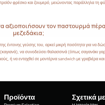
 προϊόν φρέσκο και ζουμερό, μειώνοντας παράλληλα τη φύ
να αξιοποιήσουν τον παστουρμά πέρα
μεζεδάκια;
της έντονης γεύσης του, αρκεί μικρή ποσότητα για να δώ
ς (καγιανά), να συνοδεύσει θαλασσινά (όπως σαγανάκι γ
ούς, ή να ενταχθεί σε μοντέρνα sandwich με γραβιέρα και
Προϊόντα
Σχετικά μ
Premium Selection
Η Ιστορία Μας