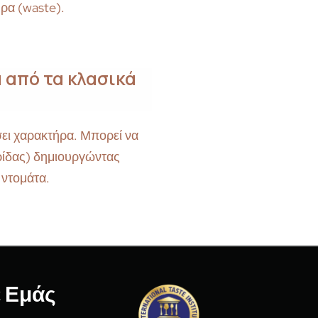
ρα (waste).
 από τα κλασικά
σει χαρακτήρα. Μπορεί να
αρίδας) δημιουργώντας
 ντομάτα.
ε Εμάς