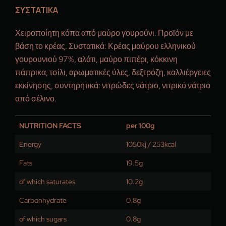
ΣΥΣΤΑΤΙΚΑ
Χειροποίητη κόπα από μαύρο γουρούνι. Προϊόν με
βάση το κρέας. Συστατικά: Κρέας μαύρου ελληνικού
γουρουνιού 97%, αλάτι, μαύρο πιπέρι, κόκκινη
πάπρικα, τσίλι, αρωματικές ύλες, δεξτρόζη, καλλιέργειες
εκκίνησης, συντηρητικά: νιτρώδες νάτριο, νιτρικό νάτριο
από σέλινο.
NUTRITION FACTS
per 100g
Energy
1050kj / 253kcal
Fats
19.5g
of which saturates
10.2g
Carbonhydrate
0.8g
of which sugars
0.8g