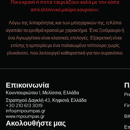
Ποιο κρασί ή ποτά ταιριάζουν καλά με την κόπα
από ελληνικό μαύρο γουρούνι;
Λόγω της λιπαρότητας και των μπαχαρικών της, η Κόπα
αγαπάει τα ερυθρά κρασιά με χαρακτήρα. Ένα Ξινόμαυρο ή
ένα Αγιωργίτικο είναι κλασικές επιλογές. Εξαιρετική είναι
επίσης η εμπειρία με ένα παλαιωμένο τσίπουρο χωρίς
γλυκάνισο, που λειτουργεί καθαριστικά για τον ουρανίσκο.
Επικοινωνία
Π
Κουντουριώτου 1, Μελίσσια, Ελλάδα
Pr
Στρατηγού Δαγκλή 43, Κηφισιά, Ελλάδα
Fi
+30 210 613 3019
info@mpoumpas.gr
www.mpoumpas.gr
Bi
Ακολουθήστε μας
Επ