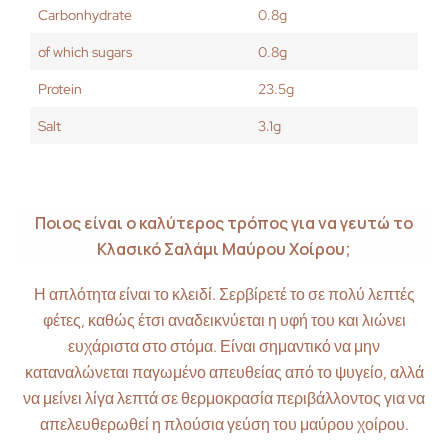
Carbonhydrate
0.8g
of which sugars
0.8g
Protein
23.5g
Salt
3.1g
Ποιος είναι ο καλύτερος τρόπος για να γευτώ το
Κλασικό Σαλάμι Μαύρου Χοίρου;
Η απλότητα είναι το κλειδί. Σερβίρετέ το σε πολύ λεπτές
φέτες, καθώς έτσι αναδεικνύεται η υφή του και λιώνει
ευχάριστα στο στόμα. Είναι σημαντικό να μην
καταναλώνεται παγωμένο απευθείας από το ψυγείο, αλλά
να μείνει λίγα λεπτά σε θερμοκρασία περιβάλλοντος για να
απελευθερωθεί η πλούσια γεύση του μαύρου χοίρου.