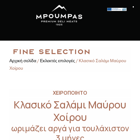
FINE SELECTION
Αρχική σελίδα
/
Εκλεκτές επιλογές
/ Κλασικό Σαλάμι Μαύρου
Χοίρου
ΧΕΙΡΟΠΟΙΗΤΟ
Κλασικό Σαλάμι Μαύρου
Χοίρου
ωριμάζει αργά για τουλάχιστον
3 μήνες