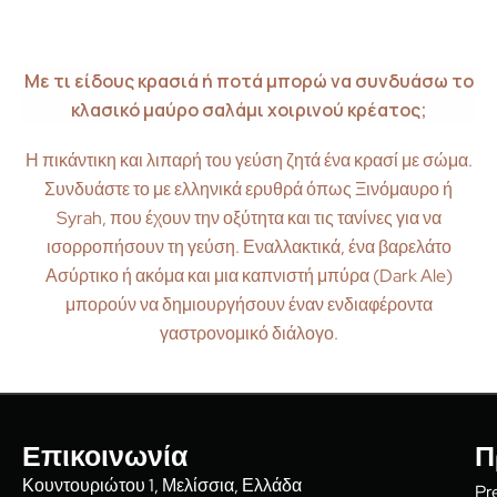
Με τι είδους κρασιά ή ποτά μπορώ να συνδυάσω το
κλασικό μαύρο σαλάμι χοιρινού κρέατος;
Η πικάντικη και λιπαρή του γεύση ζητά ένα κρασί με σώμα.
Συνδυάστε το με ελληνικά ερυθρά όπως Ξινόμαυρο ή
Syrah, που έχουν την οξύτητα και τις τανίνες για να
ισορροπήσουν τη γεύση. Εναλλακτικά, ένα βαρελάτο
Ασύρτικο ή ακόμα και μια καπνιστή μπύρα (Dark Ale)
μπορούν να δημιουργήσουν έναν ενδιαφέροντα
γαστρονομικό διάλογο.
Επικοινωνία
Π
Κουντουριώτου 1, Μελίσσια, Ελλάδα
Pr