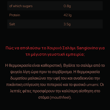
of which sugars
0.8g
Protein
42.1g
Salt
3.5g
Πώς να απολαύσω το Χοιρινό Σαλάμι Sangiovino για
τη μέγιστη γευστική εμπειρία;
Η θερμοκρασία είναι καθοριστική. Βγάλτε το σαλάμι από το
ψυγείο λίγη ώρα πριν το σερβίρισμα. Η θερμοκρασία
δωματίου μαλακώνει την υφή του και αναδεικνύει την
πικάντικη επίγευση του πιπεριού και το φυσικό umami. Οι
λεπτές φέτες προσφέρουν την καλύτερη αίσθηση στο
στόμα (mouthfeel).