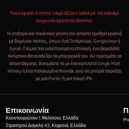
Ποιο κρασί ή ποτά ταιριάζουν καλά με το σαλάμι
χοιρινού κρέατος Bovino;
Η στιβαρή και πικάντικη γεύση του απαιτεί ερυθρά κρασιά
με δομή και τανίνες, όπως ένα Ξινόμαυρο, Sangiovese ή
Syrah. Για μια πιο εκλεπτυσμένη επιλογή, ένα βαρελάτο
Ασύρτικο θα αναδείξει τα μπαχαρικά του. Αν προτιμάτε τα
αποστάγματα, δοκιμάστε το με ένα καπνιστό Single Malt
Whisky ή ένα παλαιωμένο Κονιάκ, ενώ σε μπύρα ταιριάζει
με μια Porter ή μια πικρή IPA.
Επικοινωνία
Π
Κουντουριώτου 1, Μελίσσια, Ελλάδα
Pr
Στρατηγού Δαγκλή 43, Κηφισιά, Ελλάδα