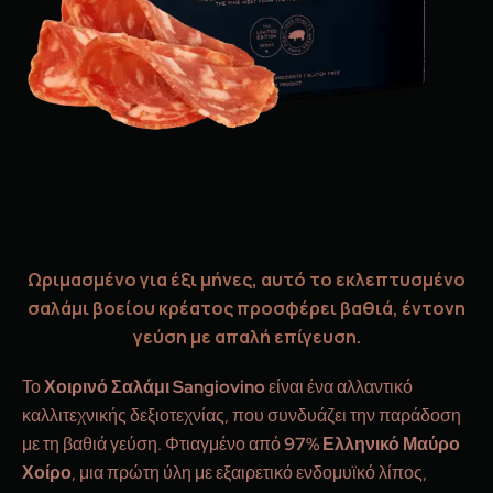
Ωριμασμένο για έξι μήνες, αυτό το εκλεπτυσμένο
σαλάμι βοείου κρέατος προσφέρει βαθιά, έντονη
γεύση με απαλή επίγευση.
Το
Χοιρινό Σαλάμι Sangiovino
είναι ένα αλλαντικό
καλλιτεχνικής δεξιοτεχνίας, που συνδυάζει την παράδοση
με τη βαθιά γεύση. Φτιαγμένο από
97% Ελληνικό Μαύρο
Χοίρο
, μια πρώτη ύλη με εξαιρετικό ενδομυϊκό λίπος,