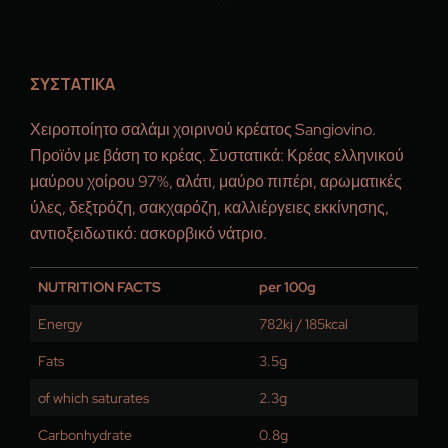
ΣΥΣΤΑΤΙΚΑ
Χειροποίητο σαλάμι χοιρινού κρέατος Sangiovino.
Προϊόν με βάση το κρέας. Συστατικά: Κρέας ελληνικού
μαύρου χοίρου 97%, αλάτι, μαύρο πιπέρι, αρωματικές
ύλες, δεξτρόζη, σακχαρόζη, καλλιέργειες εκκίνησης,
αντιοξειδωτικό: ασκορβικό νάτριο.
NUTRITION FACTS
per 100g
Energy
782kj / 185kcal
Fats
3.5g
of which saturates
2.3g
Carbonhydrate
0.8g